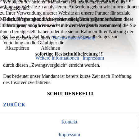
Funktionen für soziale Medien anbieten zu können und die Zugriffe
Wir bieten für unseren Mandanten im Insolvenzverfahren einen
auf unsere Website zu analysieren. Außerdem geben wir Informationen
Vergleich an.
zu Ihrer Verwendung unserer Website an unsere Partner für soziale
Medien, Werbung und Analysen weiter. Unsere Partner führen diese
Geschickt gestaltet, sind wir hier erfolgreich gegenüber allen
Informationen möglicherweise mit weiteren Daten zusammen, die Sie
Gläubigern, auch wenn nicht alle dem Vergleich zustimmen!
ihnen bereitgestellt haben oder die sie im Rahmen Ihrer Nutzung der
So kann durch Zahlung eines geringen Einmalbetrages zur
Dienste gesammelt haben.
Datenschutzerklärung
Verteilung an die Gläubiger die
Akzeptieren
Ablehnen
sofortige Restschuldbefreiung !!!
Weitere Informationen
|
Impressum
durch diesen „Zwangsvergleich“ erreicht werden.
Das bedeutet unser Mandant ist bereits kurze Zeit nach Eröffnung
des Insolvenzverfahrens
SCHULDENFREI !!!
ZURÜCK
Kontakt
Impressum